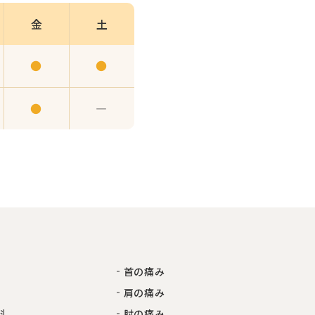
金
土
●
●
●
―
首の痛み
肩の痛み
科
肘の痛み