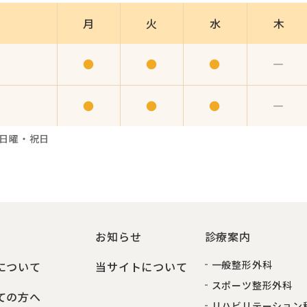
月
火
水
木
●
●
●
―
●
●
●
―
・日曜・祝日
お知らせ
診療案内
一般整形外科
について
当サイトについて
スポーツ整形外科
ての方へ
リハビリテーション